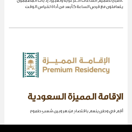
.أصبح تصميم الساعات أكثر غرابةً وتعبيراً، إذ بات المصممون
يتعاملون مع قرص الساعة كأبعد من أداة لقياس الوقت
الإقامة المميزة السعودية
أقِم في وطنٍ ينعم باقتصادٍ مزدهر وبين شعبٍ طموح