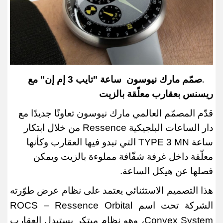
صمّم مارك نيوسون
ساعة "تايب 3 إم إن" مع
.
ريسنس بعقارب معلّقة بالزيت
قدّم المصمّم العالمي مارك نيوسون تعاونًا جديدًا مع
دار الساعات البلجيكية
Ressence
من خلال ابتكار
ساعة
TYPE 3 MN
التي تبدو فيها العقارب وكأنها
معلّقة داخل غرفة شفّافة مملوءة بالزيت ويمكن
فصلها عن هيكل الساعة.
هذا التصميم الاستثنائي يعتمد على نظام عرض طوّرته
الشركة تحت اسم
ROCS – Ressence Orbital
Convex System
، وهو نظام مبتكر يستبدل العقارب