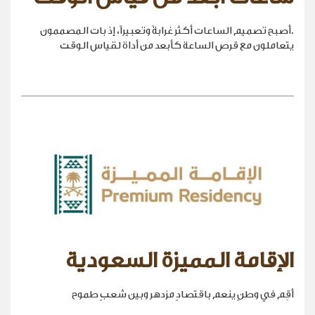
.أصبح تصميم الساعات أكثر غرابةً وتعبيراً، إذ بات المصممون
يتعاملون مع قرص الساعة كأبعد من أداة لقياس الوقت
الإقامة المميزة السعودية
أقِم في وطنٍ ينعم باقتصادٍ مزدهر وبين شعبٍ طموح