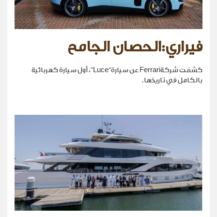
فيراري:الحصان الجامح
كشفت شركةFerrari عن سيارة“Luce”، أول سيارة كهربائية
بالكامل في تاريخها.