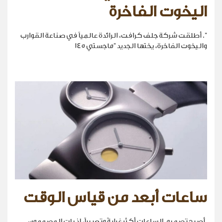
اليخوت الفاخرة
". أطلقت شركة جلف كرافت، الرائدة عالمياً في صناعة القوارب
واليخوت الفاخرة، يختها الجديد "ماجستي 145
ساعات أبعد من قياس الوقت
.أصبح تصميم الساعات أكثر غرابةً وتعبيراً، إذ بات المصممون