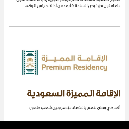
يتعاملون مع قرص الساعة كأبعد من أداة لقياس الوقت
الإقامة المميزة السعودية
أقِم في وطنٍ ينعم باقتصادٍ مزدهر وبين شعبٍ طموح