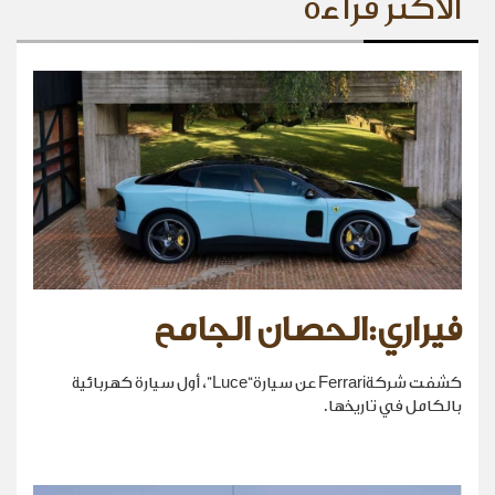
الأكثر قراءة
فيراري:الحصان الجامح
كشفت شركةFerrari عن سيارة“Luce”، أول سيارة كهربائية
بالكامل في تاريخها.