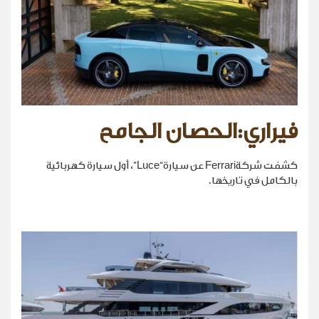
فيراري:الحصان الجامح
كشفت شركةFerrari عن سيارة“Luce”، أول سيارة كهربائية
بالكامل في تاريخها.