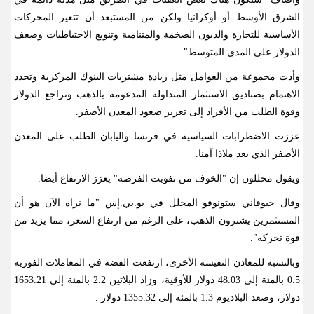
الشرق الأوسط أو أوكرانيا ولكن من المستبعد أن تتغير المحركات
الأساسية للتجارة والديون الضخمة والمتنامية وتنويع الاحتياطيات وضعف
الدولار على المدى المتوسط
".
وأدت مجموعة من العوامل مثل زيادة مشتريات البنوك المركزية وتجدد
الاهتمام بصناديق الاستثمار المتداولة المدعومة بالذهب وتراجع الدولار
وقوة الطلب من الأفراد إلى تعزيز صعود المعدن الأصفر
.
عززت الاضطرابات السياسية في فرنسا واليابان الطلب على المعدن
الأصفر الذي يعد ملاذا آمنا
.
ويقول محللون إن "الخوف من تفويت الفرصة" يعزز الارتفاع أيضا
.
وقال جيوفاني ستونوفو المحلل في يو.بي.إس "ما نراه الآن هو أن
المستثمرين يشترون الذهب، على الرغم من ارتفاع السعر، مما يزيد من
قوة تحركه
".
وبالنسبة للمعادن النفيسة الأخرى، ارتفعت الفضة في المعاملات الفورية
0.5 بالمئة إلى 48.03 دولار للأوقية، وزاد البلاتين 2.2 بالمئة إلى 1653.21
دولار، وصعد البلاديوم 1.3 بالمئة إلى 1355.32 دولار
.