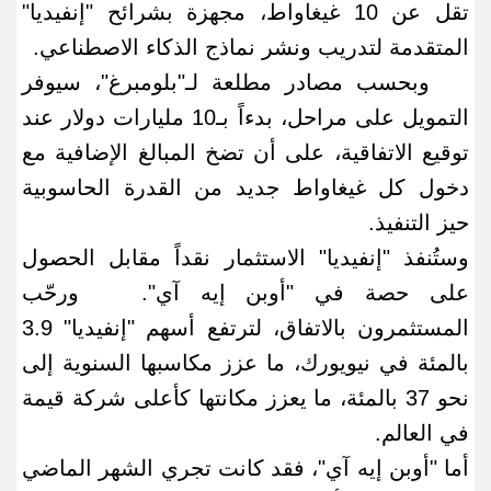
تقل عن 10 غيغاواط، مجهزة بشرائح "إنفيديا"
المتقدمة لتدريب ونشر نماذج الذكاء الاصطناعي
.
وبحسب مصادر مطلعة لـ"بلومبرغ"، سيوفر
التمويل على مراحل، بدءاً بـ10 مليارات دولار عند
توقيع الاتفاقية، على أن تضخ المبالغ الإضافية مع
دخول كل غيغاواط جديد من القدرة الحاسوبية
حيز التنفيذ
.
وستُنفذ "إنفيديا" الاستثمار نقداً مقابل الحصول
على حصة في "أوبن إيه آي
".
ورحّب
المستثمرون بالاتفاق، لترتفع أسهم "إنفيديا" 3.9
بالمئة في نيويورك، ما عزز مكاسبها السنوية إلى
نحو 37 بالمئة، ما يعزز مكانتها كأعلى شركة قيمة
في العالم
.
أما "أوبن إيه آي"، فقد كانت تجري الشهر الماضي