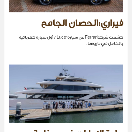
فيراري:الحصان الجامح
كشفت شركةFerrari عن سيارة“Luce”، أول سيارة كهربائية
بالكامل في تاريخها.