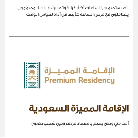
.أصبح تصميم الساعات أكثر غرابةً وتعبيراً، إذ بات المصممون
يتعاملون مع قرص الساعة كأبعد من أداة لقياس الوقت
الإقامة المميزة السعودية
أقِم في وطنٍ ينعم باقتصادٍ مزدهر وبين شعبٍ طموح