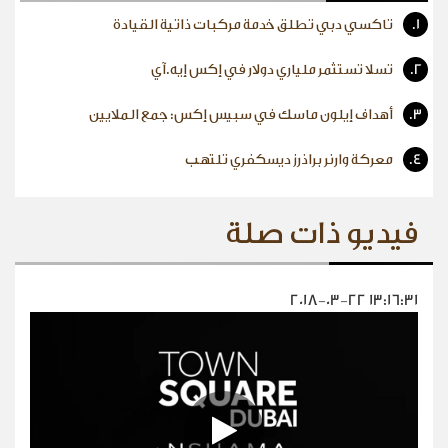
1.
تاكسي دبي تطلق خدمة مركبات ذاتية القيادة
2.
تسلا تستثمر ملياري دولار في إكس إيه.آي
3.
أهداف إيلون ماسك في سبيس إكس: جمع الملايين
4.
معركة وارنر براذرز ديسكفري تلتهب
فيديو ذات صلة
2018-03-22 13:16:31