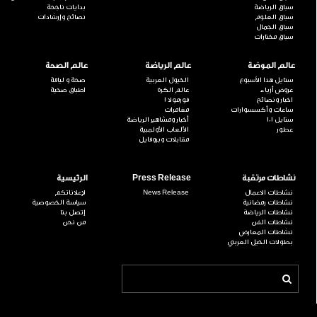
سباق الرياضة
بدايات ناجحة
سباق العلوم
نصائح وإرشادات
سباق الجمال
سباق مختارات
عالم الموضة
عالم الرياضة
عالم الصحة
ستايل هذا الأسبوع
الخيول العربية
صحة و لياقة
عروض أزياء
عالم الكرة
اطباق صحية
اخبار ونصائح
فورمولا 1
ساعات وأكسسوارات
مغامرات
ستايل 101
أخبار ومشاهير الرياضة
عطور
الألعاب الأولمبية
مقابلات وبروفايل
نشاطات مرتقبة
Press Release
الرئيسية
نشاطات الاعمال
News Release
لإعلاناتكم
نشاطات رمضانية
سياسة الخصوصية
نشاطات الرياضة
إتصل بنا
نشاطات الفن
من نحن
نشاطات المعارض
بطولات الخيل العربي