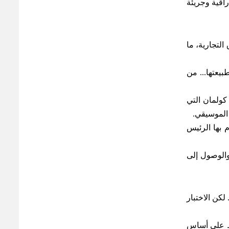
راقية وجريئة
التجارية، ما
بيعتها... من
كولمان التي
 الموسيقي
.
 بها الرئيس
 والوصول إلى
بنسبة 50% منذ تولي شُلمان القيادة، إذ رحب المستثمرون بالإصلاحات، ومنها خفض عدد الموظفين بنسبة 20%. لكن الاختبار
دى الفصول السبعة الماضية، فإن أحدث النتائج أظهرت تراجعًا طفيفًا بنسبة 1% فقط على أساس