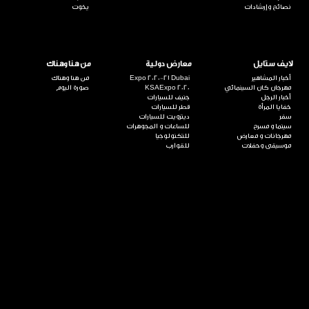
نصائح وإرشادات
يخوت
لايف ستايل
معارض دولية
من هنا وهناك
أخبار المشاهير
Expo 2020-21 Dubai
من هنا وهناك
مهرجان كان السينمائي
KSAExpo 2020
صورة اليوم
أخبار الرجل
جنيف للسيارات
خفايا المرأة
قطر للسيارات
سفر
ديترويت للسيارات
سينما و مسرح
للساعات و المجوهرات
مهرجانات و معارض
للتكنولوجيا
موسيقى وحفلات
للقوارب