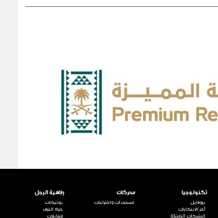
تكنولوجيا
محركات
رفاهية الرجل
بروفايل
مستجدات واختراعات
بوتيكات
آخر الابتكارات
حياة الترف
الشركات الناشئة
مقابلات