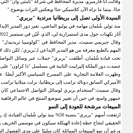
وقالت آنا فارمبرو، مديرة المحافظ في شركة "ناينتي وان" التي 
جدًا، بينما ما نراه الآن كلاسيكي جدًا ويعكس التراث بوضوح
."
السيدة الأولى تصل إلى بريطانيا مرتدية "بربري
"
منذ تولي شُلمان مهامه في يوليو الماضي، تغير دور المدير الإب
أثار تكهنات حول مدى استمرارية لي، الذي عُيّن في سبتمبر 2022، في منصبه
وقال جيريمي سميث، مدير المحافظ في "كولومبيا ثريدنيدل" ب
المهم بالطبع معرفة من هو المدير الإبداعي لـ'بربري'، لكن ذلك ل
تحت قيادة شُلمان، أطلقت "بربري" حملات عبر وسائل التواصل 
جسدت دور الملكة إليزابيث الثانية في مسلسل "ذا كراون" على
وظهرت العلامة التجارية على المسرح السياسي الأكبر أيضًا: ع
الأميركي السابق دونالد ترامب إلى بريطانيا، نزلت ميلانيا ترا
وقال سميث
:
"استخدام بربري لوسائل التواصل الاجتماعي كان ذكي
جمهور واسع، في حين أن تغيير تموضع المنتج في عالم الرفاهية ي
المبيعات مرشحة للعودة إلى النمو
الحقيقي لنجاح خطة إعادة الهيكلة سيكون في موسمي الخريف وال