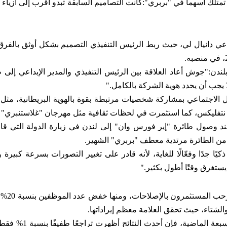
تمتلك أسهماً في "بربري
":
كانت التصاميم السابقة تبدو أقرب إلى أزياء 
داعي دانيال لي، حيث ربط الرئيس التنفيذي التصميم بشكل أوثق بالفرق 
.
لندن
:
"جوش أعاد العلاقة بين الرئيس التنفيذي والمدير الإبداعي إلى ط
ا يجب أن يحدد هوية الشركة بالكامل
."
الاجتماعي بمشاركة شخصيات مرتبطة بقوة بالهوية البريطانية، مثل 
 نتفليكس، كما استثمرت في لحظات ثقافية مثل مهرجان "غلاستنبري"
ند وصول طائرة "إير فورس وان" إلى لندن في زيارة الدولة التي قام
مب من الطائرة مرتدية معطف "بربري" الشهير
.
ًا جدًا وفعّالًا للغاية، لأنه قادر على تغيير التصورات بسرعة كبيرة
ستغرق وقتًا أطول بكثير
."
ارتفعت أسهم "بربري" 
شتاء، حيث تحقق العلامة معظم إيراداتها
.
ورغم أن نمو المبيعات المماثلة كان سلبيًا على م