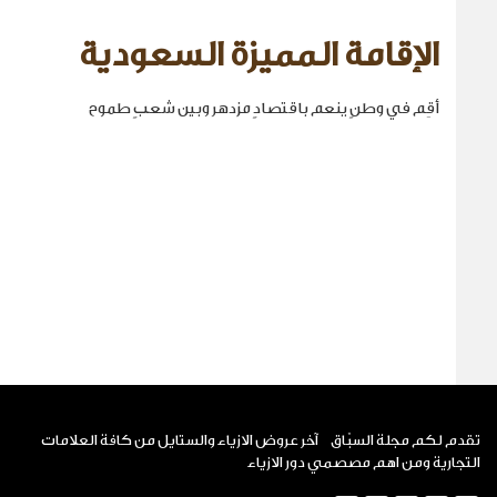
الإقامة المميزة السعودية
أقِم في وطنٍ ينعم باقتصادٍ مزدهر وبين شعبٍ طموح
تقدم لكم مجلة السبّاق آخر عروض الازياء والستايل من كافة العلامات
التجارية ومن اهم مصصمي دور الازياء