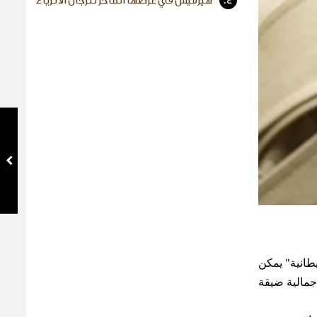
4.
هيرميس في عرضها الفاخر للرجال الأثرياء
طانية" يمكن
"جمالية ضيقة