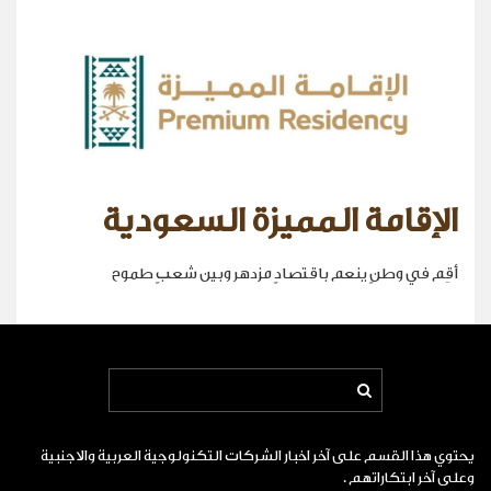
الإقامة المميزة السعودية
أقِم في وطنٍ ينعم باقتصادٍ مزدهر وبين شعبٍ طموح
يحتوي هذا القسم على آخر اخبار الشركات التكنولوجية العربية والاجنبية
وعلى آخر ابتكاراتهم .