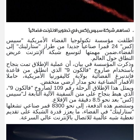
.
تساهم شركة سبيس إكس في تطوير الانترنت فضائياً
أطلقت مؤسسة تكنولوجيا الفضاء الأمريكية "سبيس
إكس" 24 قمرا صناعيا جديدا من طراز "ستارلينك" إلى
الفضاء،ضمن مهمتها لتوسيع شبكة الإنترنت عريض
النطاق حول العالم
.
وذكرت المؤسسة في بيان، أن عملية الإطلاق تمت بنجاح
باستخدام صاروخ "فالكون 9" الذي انطلق من قاعدة
فاندنبرغ الفضائية بولاية كاليفورنيا الأمريكية، حاملا
الأقمار الصناعية نحو مدار أرضي منخفض
.
ويمثل هذا الإطلاق الرحلة رقم 109 لصاروخ "فالكون 9"،
الذي هبط بنجاح على متن السفينة الآلية التابعة لـ"سبيس
إكس" بعد نحو 8.5 دقيقة من الإقلاع
.
وستنضم هذه الدفعة، إلى نحو 8300 قمر صناعي تشغلها
"ستارلينك" في الفضاء، ما يعزز قدرة الشبكة على تقديم
تغطية شبه عالمية للاتصال بالإنترنت عالي السرعة
.