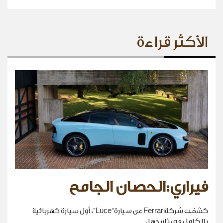
الأكثر قراءة
فيراري:الحصان الجامح
كشفت شركةFerrari عن سيارة“Luce”، أول سيارة كهربائية
بالكامل في تاريخها.