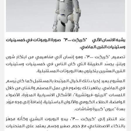
يشبه الانسان الآلي
"
كريكِت 3000
"
صورة الروبوتات في خمسينيات
وستينيات القرن الماضي
.
تصميم "كريكِت 3000"، وهو إنسان آلي مفاهيمي من ابتكار شون
ويلنز، يجسّد الطريقة التي كان الناس في خمسينيات وستينيات
القرن العشرين يتخيلون بها الروبوتات المستقبلية
.
المشروع يعيد إحياء ذلك الخيال المرتبط بالمستقبل كما كان يُرسم
في الماضي. يظهر ذلك بوضوح في عمل المصمّم والفنان من خلال
اللمسات "الريترو-فيوتشرية": الأشكال الانسيابية المدوّرة، الأضواء
الوامضة، الطلاء الكرومي والألوان الباستيلية، إضافةً إلى وجه مزوّد
بعدة "عيون" كبيرة وشاشات
.
عند النظر إلى "كريكِت 3000"، يبدو الروبوت البشري وكأنه مجهّز
بالذكاء الاصطناعي، مع حجم صغير وجسم يعتمد على المنحنيات