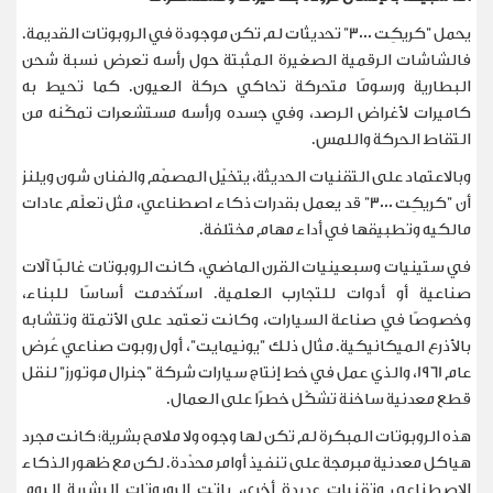
يحمل "كريكِت 3000" تحديثات لم تكن موجودة في الروبوتات القديمة.
فالشاشات الرقمية الصغيرة المثبتة حول رأسه تعرض نسبة شحن
البطارية ورسومًا متحركة تحاكي حركة العيون. كما تحيط به
كاميرات لأغراض الرصد، وفي جسده ورأسه مستشعرات تمكّنه من
التقاط الحركة واللمس
.
وبالاعتماد على التقنيات الحديثة، يتخيّل المصمّم والفنان شون ويلنز
أن "كريكِت 3000" قد يعمل بقدرات ذكاء اصطناعي، مثل تعلّم عادات
مالكيه وتطبيقها في أداء مهام مختلفة
.
في ستينيات وسبعينيات القرن الماضي، كانت الروبوتات غالبًا آلات
صناعية أو أدوات للتجارب العلمية. استُخدمت أساسًا للبناء،
وخصوصًا في صناعة السيارات، وكانت تعتمد على الأتمتة وتتشابه
بالأذرع الميكانيكية. مثال ذلك "يونيمايت"، أول روبوت صناعي عُرض
عام 1961، والذي عمل في خط إنتاج سيارات شركة "جنرال موتورز" لنقل
قطع معدنية ساخنة تشكّل خطرًا على العمال
.
هذه الروبوتات المبكرة لم تكن لها وجوه ولا ملامح بشرية؛ كانت مجرد
هياكل معدنية مبرمجة على تنفيذ أوامر محدّدة. لكن مع ظهور الذكاء
الاصطناعي وتقنيات عديدة أخرى، باتت الروبوتات البشرية اليوم