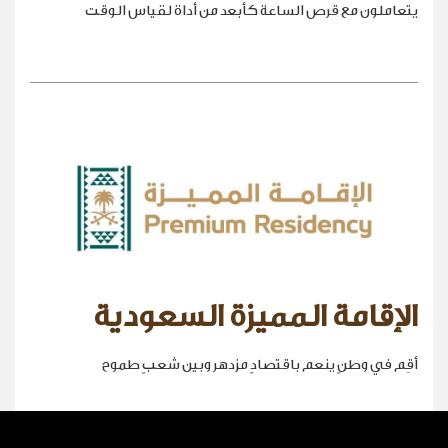
يتعاملون مع قرص الساعة كأبعد من أداة لقياس الوقت
الإقامة المميزة السعودية
أقِم في وطنٍ ينعم باقتصادٍ مزدهر وبين شعبٍ طموح