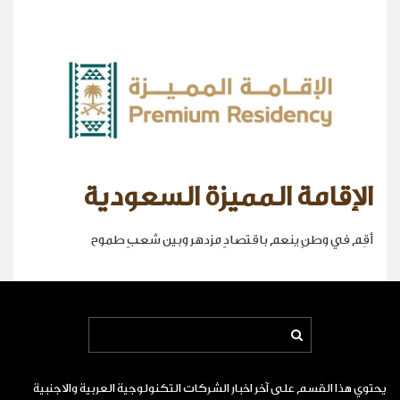
الإقامة المميزة السعودية
أقِم في وطنٍ ينعم باقتصادٍ مزدهر وبين شعبٍ طموح
يحتوي هذا القسم على آخر اخبار الشركات التكنولوجية العربية والاجنبية