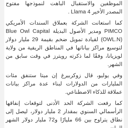
الموظفين والاستقبال الباهت لنموذجها مفتوح
المصدر الأخير
Llama 4
.
كما استعانت الشركة بعملاق السندات الأمريكي
PIMCO
ومدير الأصول البديلة
Blue Owl Capital
(OWL.N)
لقيادة تمويل ضخم بقيمة
29
مليار دولار
لتوسيع مراكز بياناتها في المناطق الريفية من ولاية
لويزيانا، وفقًا لما ذكرته رويترز في وقت سابق من
الشهر
.
وفي يوليو، قال زوكربيرغ إن ميتا ستنفق
مئات
المليارات من الدولارات
لبناء عدة مراكز بيانات
عملاقة للذكاء الاصطناعي
.
كما رفعت الشركة الحد الأدنى لتوقعات إنفاقها
الرأسمالي السنوي بمقدار
2
مليار دولار
، ليصل إلى
نطاق يتراوح بين
66
مليارًا و72 مليار دولار
الشهر
الماضي
.