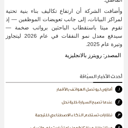
وأضافت الشركة أن ارتفاع تكاليف بناء بنية تحتية
لمراكز البيانات، إلى جانب تعويضات الموظفين — إذ
تقوم ميتا باستقطاب الباحثين برواتب ضخمة —
سيدفع معدل نمو النفقات في عام 2026 ليتجاوز
وتيرة عام 2025
.
المصدر: رويترز بالانجليزية
أحدث الأخبار السبّاقة
1.
أمازون ليو تصل الهواتف بالأقمار
2.
عندما تصبح السيارة خلية نحل
3.
نظارات تستخدم الذكاء الاصطناعي للترجمة
4.
ميتا تطلق ميزة "إنكوجنيتو تشات" على واتساب