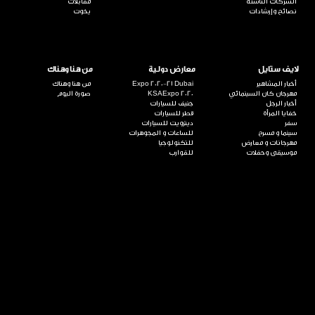
الشركات الناشئة
مقابلات
نصائح وإرشادات
يخوت
لايف ستايل
معارض دولية
من هنا وهناك
أخبار المشاهير
Expo 2020-21 Dubai
من هنا وهناك
مهرجان كان السينمائي
KSAExpo 2020
صورة اليوم
أخبار الرجل
جنيف للسيارات
خفايا المرأة
قطر للسيارات
سفر
ديترويت للسيارات
سينما و مسرح
للساعات و المجوهرات
مهرجانات و معارض
للتكنولوجيا
موسيقى وحفلات
للقوارب