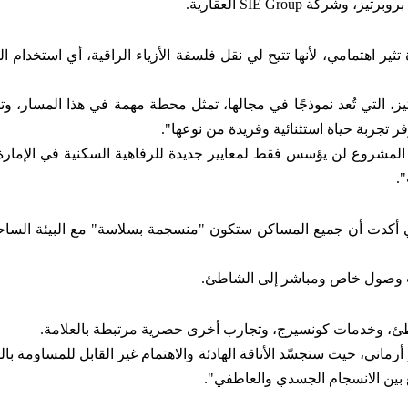
 بروبرتيز، وشركة
SIE Group
العقارية
.
ثير اهتمامي، لأنها تتيح لي نقل فلسفة الأزياء الراقية، أي استخدام ال
تيز، التي تُعد نموذجًا في مجالها، تمثل محطة مهمة في هذا المسار، و
فر تجربة حياة استثنائية وفريدة من نوعها
".
 المشروع لن يؤسس فقط لمعايير جديدة للرفاهية السكنية في الإمار
".
ني أكدت أن جميع المساكن ستكون "منسجمة بسلاسة" مع البيئة الساح
نب وصول خاص ومباشر إلى الشاطئ
.
اطئ، وخدمات كونسيرج، وتجارب أخرى حصرية مرتبطة بالعلامة
.
اني، حيث ستجسّد الأناقة الهادئة والاهتمام غير القابل للمساومة بالت
 بين الانسجام الجسدي والعاطفي
".