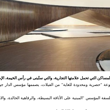
كن التي تحمل علامتها التجارية، والتي ستُبنى في رأس الخيمة، الإم
عة "حصرية ومحدودة للغاية" من الفيلات، يصممها مؤسس الدار جور
لسفة المؤسس "المبنية على الأناقة البسيطة، والرفاهية الخالدة، والا