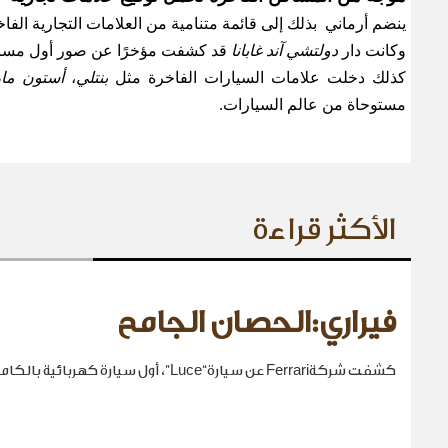
ينضم أرماني بذلك إلى قائمة متنامية من العلامات التجارية الف
وكانت دار
دولتشي آند غابانا
قد كشفت مؤخرًا عن صور أول مساكن
كذلك دخلت علامات السيارات الفاخرة مثل
بنتلي
،
أستون مار
مستوحاة من عالم السيارات
.
الأكثر قراءة
فيراري:الحصان الجامح
كشفت شركةFerrari عن سيارة“Luce”، أول سيارة كهربائية بالكامل في تاريخها.