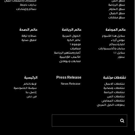
سباق الفن
استثمارات وصفقات أعمال
سباق الرياضة
بدايات ناجحة
سباق العلوم
نصائح وإرشادات
سباق الجمال
سباق مختارات
عالم الموضة
عالم الرياضة
عالم الصحة
ستايل هذا الأسبوع
الخيول العربية
صحة و لياقة
عروض أزياء
عالم الكرة
اطباق صحية
اخبار ونصائح
فورمولا 1
ساعات وأكسسوارات
مغامرات
ستايل 101
أخبار ومشاهير الرياضة
عطور
الألعاب الأولمبية
مقابلات وبروفايل
نشاطات مرتقبة
Press Release
الرئيسية
نشاطات الاعمال
News Release
لإعلاناتكم
نشاطات رمضانية
سياسة الخصوصية
نشاطات الرياضة
إتصل بنا
نشاطات الفن
من نحن
نشاطات المعارض
بطولات الخيل العربي