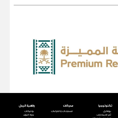
تكنولوجيا
محركات
رفاهية الرجل
بروفايل
مستجدات واختراعات
بوتيكات
آخر الابتكارات
حياة الترف