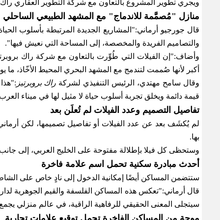
ويجري تطوير المشروع بالتعاون مع شركة التطوير العقاري راك
منازل "مُصمَّمة للاندماج" مع المشهد الطبيعي الساحلي
قال جورجيو أرماني
:
"المشاريع الجديدة المرتبطة بأسلوب الحياة ت
والتصاميم الفريدة والمخصصة، إلى المساحة التي نعيش فيها
".
وأضاف
:
"إن الفيلات التي طُوِّرت بالتعاون مع شركة راك بروبر
أكبر لأنها صُممت لتندمج مع المشهد البحري المحيط الأخّاذ، ما يو
وقال سامح مهتدي، الرئيس التنفيذي لشركة
راك بروبرتيز
:
"هذا
قيمة دائمة ويخلق تجربة أسلوب حياة لا مثيل لها في ميناء العرب
تفاصيل التصميم وعدد الفيلات لم تُعلَن بعد
لم يُكشَف بعد عن عدد الفيلات أو تفاصيل تصميمها، لكن أرما
بها
.
وستحظى كل فيلا بإطلالة مفتوحة على الخليج العربي، إلى جا
أحدث مبادرة سكنية تحمل اسم علامة فاخرة
ستتضمن المساكن أيضًا إمكانية الدخول إلى نادٍ خاص على الش
قال أرماني
:
"تعكس هذه المساكن الفلسفة والقيم الجوهرية لدار أرم
سيتجلى المعنى الحقيقي للرفاهية الراقية، في عالم منزلي يجمع
موجة من المساكن الفاخرة تحمل توقيع علامات تجارية