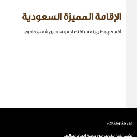
الإقامة المميزة السعودية
أقِم في وطنٍ ينعم باقتصادٍ مزدهر وبين شعبٍ طموح
من هنا وهناك :
يضم اخبار منوعة من جميع انحاء العالم.