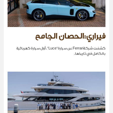
فيراري:الحصان الجامح
كشفت شركةFerrari عن سيارة“Luce”، أول سيارة كهربائية
بالكامل في تاريخها.