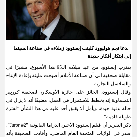
دعا نجم هوليوود كلينت إيستوود زملاءه في صناعة السينما
.
إلى ابتكار أفكار جديدة
يقترب إيستوود من عيد ميلاده الـ95 هذا الأسبوع، مشيرًا في
مقابلة صحفية إلى أن صناعة الأفلام أصبحت مليئة بإعادة الإنتاج
والسلاسل التجارية
.
وقال إيستوود، الحائز على جائزة الأوسكار، لصحيفة
كوريير
النمساوية إنه يخطط للاستمرار في العمل، مضيفًا أنه لا يزال في
حالة بدنية جيدة، ويأمل ألا يقلق أحد عليه في هذا الشأن "لفترة
طويلة قادمة
".
ذكر التقرير أن فيلم إيستوود الأخير، الدراما القانونية
"Juror #2"
،
صدر في الولايات المتحدة العام الماضي، وأفادت الصحيفة بأنه