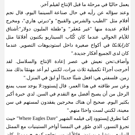
يعمل حاليًا في مرحلة ما قبل الإنتاج لفيلم آخر
.
وعند سؤاله عن رأيه في حال صناعة السينما اليوم، قال نجم
أفلام مثل "الطيب والشرس والقبيح" و"ديرتي هاري"، ومخرج
أفلام عديدة منها "غير مُغفَر" و"طفلة المليون دولار
":
أشتاق
للأيام الخوالي عندما كان كُتّاب السيناريو يكتبون أفلامًا مثل
كازابلانكا
في أكواخ صغيرة داخل استوديوهات التصوير. عندما
كان لدى الجميع أفكار جديدة
."
وأضاف
:
نحن نعيش في عصر إعادة الإنتاج والسلاسل. لقد
أخرجت أجزاءً تكميلية ثلاث مرات، لكنني لم أعد مهتمًا بذلك منذ
زمن. فلسفتي هي: افعل شيئًا جديدًا أو ابقَ في المنزل
."
وعن سر طاقته في هذا العمر، قال إيستوود
:
لا يوجد سبب يمنع
الرجل من أن يصبح أفضل مع التقدم في السن. لدي خبرة أكبر
بكثير اليوم. صحيح أن هناك مخرجين يفقدون لمستهم في سن
معينة، لكنني لست واحدًا منهم
."
كما تطرق إيستوود إلى فيلمه الشهير
"Where Eagles Dare"
حيث
تجرؤ النسور، الذي صُوّر في النمسا أواخر الستينيات مع الممثل
الويلزي ريتشارد بورتون، قائلاً إن سر نجاحه كمخرج وممثل كان