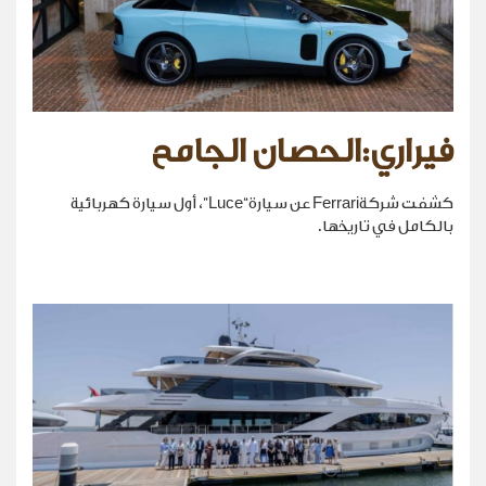
فيراري:الحصان الجامح
كشفت شركةFerrari عن سيارة“Luce”، أول سيارة كهربائية
بالكامل في تاريخها.