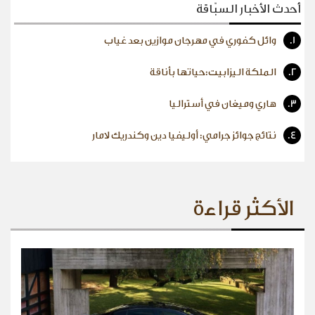
أحدث الأخبار السبّاقة
1.
وائل كفوري في مهرجان موازين بعد غياب
2.
الملكة اليزابيت:حياتها بأناقة
3.
هاري وميغان في أستراليا
4.
نتائج جوائز جرامي: أوليفيا دين وكندريك لامار
الأكثر قراءة