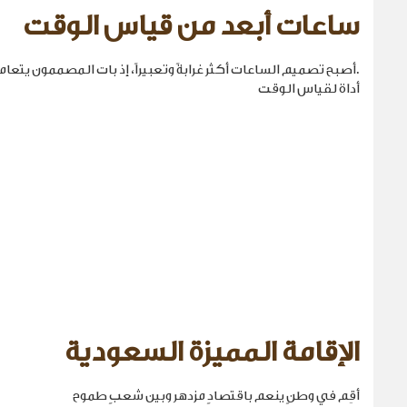
ساعات أبعد من قياس الوقت
.أصبح تصميم الساعات أكثر غرابةً وتعبيراً، إذ بات المصممون يتع
أداة لقياس الوقت
الإقامة المميزة السعودية
أقِم في وطنٍ ينعم باقتصادٍ مزدهر وبين شعبٍ طموح