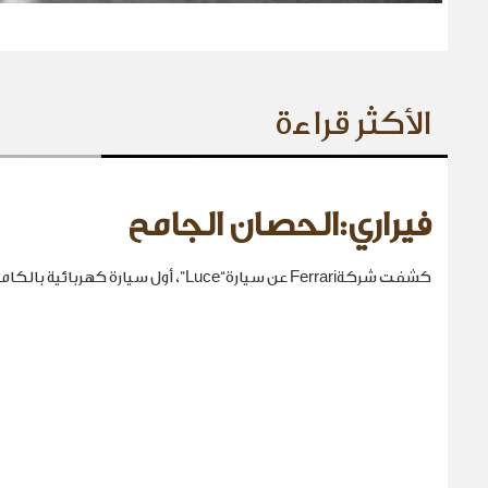
الأكثر قراءة
فيراري:الحصان الجامح
كشفت شركةFerrari عن سيارة“Luce”، أول سيارة كهربائية بالكامل في تاريخها.