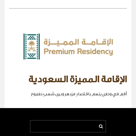
الإقامة المميزة السعودية
أقِم في وطنٍ ينعم باقتصادٍ مزدهر وبين شعبٍ طموح