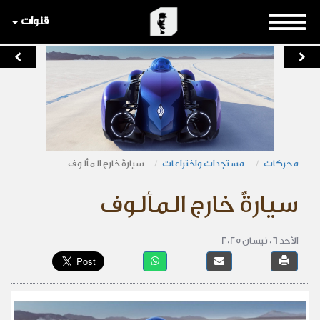
قنوات
محركات
مستجدات واختراعات
سيارةٌ خارج المألوف
سيارةٌ خارج المألوف
الأحد 06 نيسان 2025