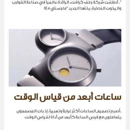
". أطلقت شركة جلف كرافت، الرائدة عالمياً في صناعة القوارب
واليخوت الفاخرة، يختها الجديد "ماجستي 145
ساعات أبعد من قياس الوقت
.أصبح تصميم الساعات أكثر غرابةً وتعبيراً، إذ بات المصممون
يتعاملون مع قرص الساعة كأبعد من أداة لقياس الوقت