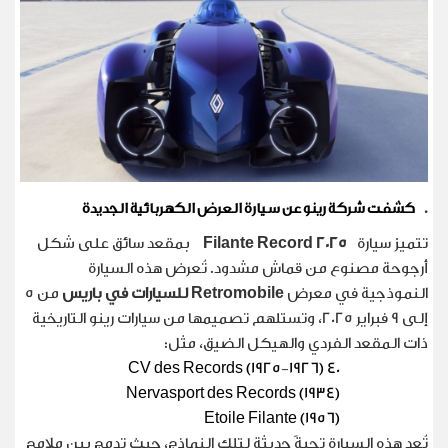
.
كشفت شركة رينو عن سيارة العرض الكهربائية الجديدة
تتميز سيارة
Filante Record 2025
بمقعد سائق على شكل
أرجوحة مصنوع من قماش مشدود. تُعرض هذه السيارة
النموذجية في معرض
Retromobile
للسيارات في باريس
من 5
إلى 9 فبراير 2025، وتستلهم تصميمها من سيارات رينو التاريخية
ذات المقعد الفردي والهيكل الضيق، مثل
:
40 CV des Records (1925-1926)
Nervasport des Records (1934)
Etoile Filante (1956)
تُعد هذه السيارة تحيةً حديثة لتلك النماذج، حيث تدمج بين ملامح