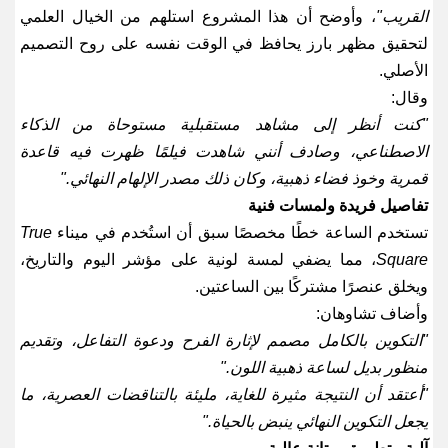
القريب
"
، وأوضح أن هذا المشروع استلهم من الخيال العلمي
لتحقيق مظهر بارز يحافظ في الوقت نفسه على روح التصميم
الأصلي
.
وقال
:
"
كنت أنظر إلى مشاهد مستقبلية مستوحاة من الذكاء
الاصطناعي، وصادف أنني شاهدت فيلمًا ظهرت فيه قاعدة
قمرية وخوذ فضاء ذهبية، وكان ذلك مصدر الإلهام النهائي
."
تفاصيل فريدة ولمسات فنية
تستخدم الساعة خطًا مخصصًا سبق أن استُخدم في ميناء
True
Square
، مما يضفي لمسة لونية على مؤشر اليوم والتاريخ،
ويخلق عنصرًا مشتركًا بين الساعتين
.
وأضاف تشاوهان
:
"
التكوين بالكامل مصمم لإثارة الفرح ودعوة التفاعل، وتقديم
منظور بديل لساعة ذهبية اللون
."
"
أعتقد أن النتيجة مثيرة للغاية، مليئة بالتناقضات العصرية، ما
يجعل التكوين النهائي ينبض بالحياة
."