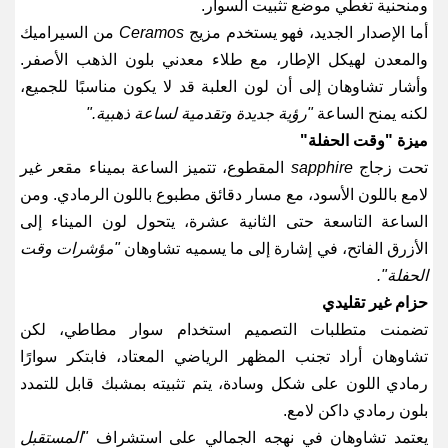
ومنحنية تغطي موضع تثبيت السوار
.
أما الإصدار الجديد، فهو يستخدم مزيج
Ceramos
من السيراميك
والمعدن لهيكل الإطار، مع طلاء معدني بلون الذهب الأصفر.
وأشار تشاوهان إلى أن لون العلبة قد لا يكون مناسبًا للجميع،
لكنه يمنح الساعة
"
رؤية جديدة وتقدمية لساعة ذهبية
."
ميزة "وقت الحفلة
"
تحت زجاج
sapphire
المقطوع، تتميز الساعة بميناء مقعر غير
لامع باللون الأسود، مع مسار دقائق مطبوع باللون الرمادي. ومن
الساعة التاسعة حتى الثانية عشرة، يتحول لون الميناء إلى
الأزرق الفاتح، في إشارة إلى ما يسميه تشاوهان
"
مؤشرات وقت
الحفلة
".
حزام غير تقليدي
تضمنت متطلبات التصميم استخدام سوار مطاطي، لكن
تشاوهان أراد تجنب المظهر الرياضي المعتاد، فابتكر سوارًا
رمادي اللون على شكل وسادة، يتم تثبيته بمشبك قابل للتمدد
بلون رمادي داكن لامع
.
يعتمد تشاوهان في نهجه الجمالي على استشراف
"
المستقبل