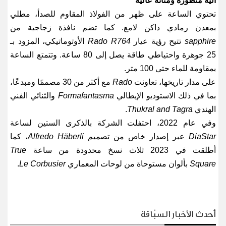
آلية متطورة ومتانة عالية
تحتوي الساعة على ظهر من الفولاذ المقاوم للصدأ، مطلي
بمعدن رمادي داكن لامع. كما تضم نافذة زجاجية من
sapphire
تتيح رؤية عيار
Rado R764
الأوتوماتيكي، المزود بـ
25 جوهرة واحتياطي طاقة يصل إلى 80 ساعة. وتتمتع الساعة
بمقاومة للماء حتى 100 متر
.
على مدار تاريخها، تعاونت
Rado
مع أكثر من 30 مصممًا ومبدعًا،
بما في ذلك الاستوديو الإيطالي
Formafantasma
والثنائي الفني
الهندي
Thukral and Tagra
.
وفي عام 2022، احتفلت الشركة بالذكرى الستين لساعة
DiaStar
عبر إصدار خاص من تصميم
Alfredo Häberli
، كما
أطلقت في 2023 ثلاث نسخ محدودة من ساعة
True
Square
بألوان مستوحاة من لوحات المعماري
Le Corbusier
.
أحدث الأخبار السبّاقة