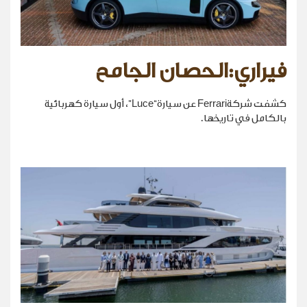
فيراري:الحصان الجامح
كشفت شركةFerrari عن سيارة“Luce”، أول سيارة كهربائية
بالكامل في تاريخها.