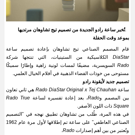
تُخبر ساعة رادو الجديدة من تصميم تيج تشاوهان مرتديها
.
بموعد وقت الحفلة
قام المصمم الصناعي تيج تشاوهان بإعادة تصميم ساعة
DiaStar
الكلاسيكية من الستينيات، التي تنتجها شركة
Rado
السويسرية، مضيفًا لمسات لونية زاهية وإطارًا سميكًا
مستوحى من خوذات الفضاء الذهبية في أفلام الخيال العلمي
.
تصميم جديد لأيقونة رادو
ساعة
Rado DiaStar Original x Tej Chauhan
هي ثاني تعاون
بين المصمم و
Rado
، بعد إعادة تفسيره لساعة
Rado True
Square
ذات اللون الأصفر
.
في هذه المرة، طُلب من تشاوهان تطبيق نهجه في "التصميم
الصناعي العاطفي" على ساعة تم إطلاقها لأول مرة عام 1962
وتُعتبر من بين أهم إصدارات
Rado
.