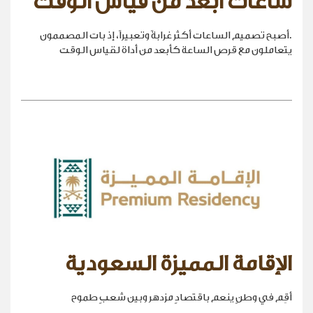
ساعات أبعد من قياس الوقت
.أصبح تصميم الساعات أكثر غرابةً وتعبيراً، إذ بات المصممون
يتعاملون مع قرص الساعة كأبعد من أداة لقياس الوقت
الإقامة المميزة السعودية
أقِم في وطنٍ ينعم باقتصادٍ مزدهر وبين شعبٍ طموح