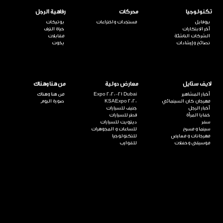
تكنولوجيا
محركات
رفاهية الرجل
بروفايل
مستجدات واختراعات
بوتيكات
آخر الابتكارات
حياة الترف
الشركات الناشئة
مقابلات
نصائح وإرشادات
يخوت
لايف ستايل
معارض دولية
من هنا وهناك
أخبار المشاهير
Expo 2020-21 Dubai
من هنا وهناك
مهرجان كان السينمائي
KSAExpo 2020
صورة اليوم
أخبار الرجل
جنيف للسيارات
خفايا المرأة
قطر للسيارات
سفر
ديترويت للسيارات
سينما و مسرح
للساعات و المجوهرات
مهرجانات و معارض
للتكنولوجيا
موسيقى وحفلات
للقوارب