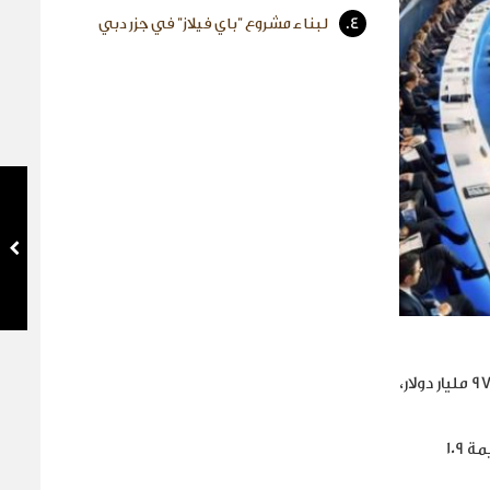
4.
لبناء مشروع "باي فيلاز" في جزر دبي
تزامنت القمة مع تقارير تفيد بسعي إيلون ماسك، الرئيس التنفيذي لشركة "إكس إيه آي"، للاستحواذ على شركة "أوبن إيه آي" مقابل 97.4 مليار دولار،
أعلن الرئيس الفرنسي إيمانويل ماكرون عن استراتيجية لتسريع بناء البنى التحتية للذكاء الاصطناعي في فرنسا، مع خطة استثمارية بقيمة 109