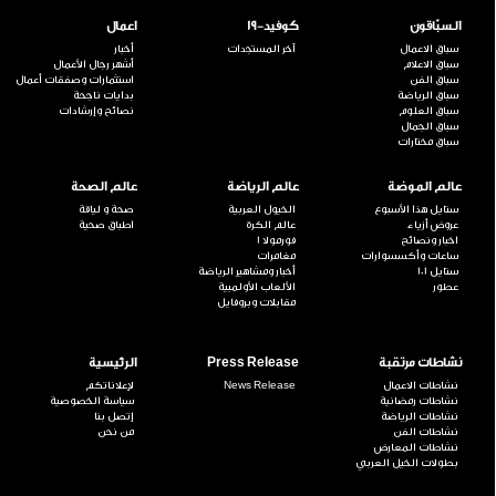
السبّاقون
كوفيد-19
اعمال
سباق الاعمال
آخر المستجدات
أخبار
سباق الاعلام
أشهر رجال الأعمال
سباق الفن
استثمارات وصفقات أعمال
سباق الرياضة
بدايات ناجحة
سباق العلوم
نصائح وإرشادات
سباق الجمال
سباق مختارات
عالم الموضة
عالم الرياضة
عالم الصحة
ستايل هذا الأسبوع
الخيول العربية
صحة و لياقة
عروض أزياء
عالم الكرة
اطباق صحية
اخبار ونصائح
فورمولا 1
ساعات وأكسسوارات
مغامرات
ستايل 101
أخبار ومشاهير الرياضة
عطور
الألعاب الأولمبية
مقابلات وبروفايل
نشاطات مرتقبة
Press Release
الرئيسية
نشاطات الاعمال
News Release
لإعلاناتكم
نشاطات رمضانية
سياسة الخصوصية
نشاطات الرياضة
إتصل بنا
نشاطات الفن
من نحن
نشاطات المعارض
بطولات الخيل العربي