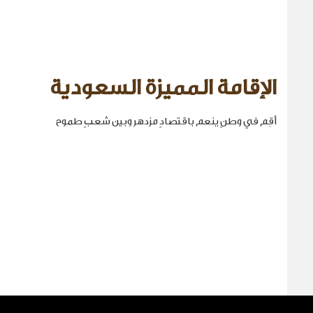
الإقامة المميزة السعودية
أقِم في وطنٍ ينعم باقتصادٍ مزدهر وبين شعبٍ طموح