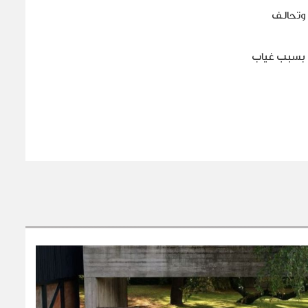
ن تسع دول وشركات، وتحالف
ك بسبب غياب