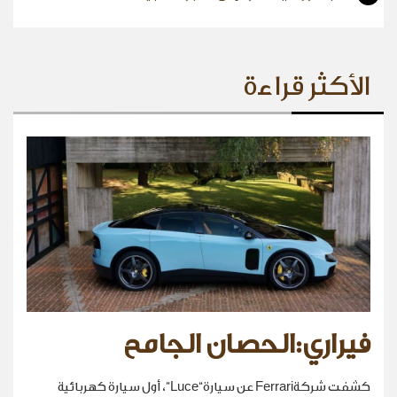
الأكثر قراءة
فيراري:الحصان الجامح
كشفت شركةFerrari عن سيارة“Luce”، أول سيارة كهربائية