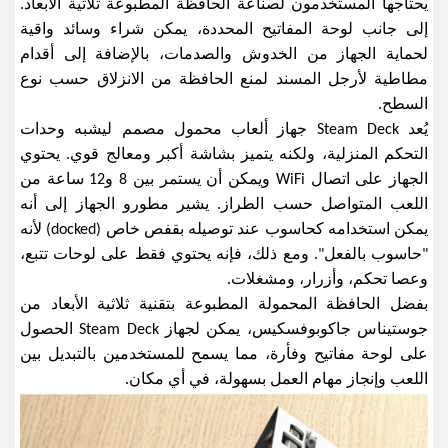
يحتاجها المستخدمون لصناعة الحافظة المطبوعة ثلاثية الأبعاد.
إلى جانب لوحة المفاتيح المحددة، يمكن شراء وسائد واقية
لحماية الجهاز من الخدوش والصدمات، بالإضافة إلى أقدام
مطاطية لأرجل المسند لمنع الحافظة من الانزلاق حسب نوع
السطح
.
يُعد
Steam Deck
جهاز ألعاب محمول مصمم ليشبه وحدات
التحكم المنزلية، ولكنه يتميز بشاشة أكبر ومعالج قوي. يحتوي
الجهاز على اتصال
WiFi
ويمكن أن يستمر بين 8 و12 ساعة من
اللعب المتواصل حسب الطراز. يشير مطورو الجهاز إلى أنه
يمكن استخدامه كحاسوب عند توصيله بقفص خاص
(docked)
لأنه
"حاسوب بالفعل". ومع ذلك، فإنه يحتوي فقط على لوحات تتبع،
وعصا تحكم، وأزرار، ومشغلات
.
بفضل الحافظة المحمولة المطبوعة بتقنية ثلاثية الأبعاد من
جوستيناس جاكوبوفسكيس، يمكن لجهاز
Steam Deck
الحصول
على لوحة مفاتيح وفأرة، مما يسمح للمستخدمين بالتبديل بين
اللعب وإنجاز مهام العمل بسهولة، في أي مكان
.