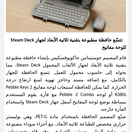
.
تتسّع حافظة مطبوعة بتقنية ثلاثية الأبعاد لجهاز
Steam Deck
للوحة مفاتيح
قام المصمم جوستيناس جاكوبوفسكيس بإنشاء حافظة مطبوعة
بتقنية ثلاثية الأبعاد لجهاز الألعاب المحمول
Steam Deck
، مما
يحوله إلى حاسوب محمول للعمل. تتسع الحافظة للجهاز
بالكامل، مع إضافة مسند وحاجز تهوية لمنع ارتفاع درجة
الحرارة. كما يمكن للحافظة استيعاب لوحة مفاتيح
Pebble Keys 2
K380s
أو لوحة
Pebble 2 Combo
مع فأرة. يقوم المستخدم
ببساطة بوضع لوحة المفاتيح أسفل جهاز
Steam Deck
واستخدام
الفأرة خارجه
.
صنّع المصمم الحافظة باستخدام مادة
PET-G
، وهي بوليستر
حراري مخصص للطباعة ثلاثية الأبعاد، مع أجزاء سوداء مصنوعة
من مادة البولي يوريثين الحراري. وقد قام جوستيناس