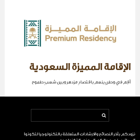
الإقامة المميزة السعودية
أقِم في وطنٍ ينعم باقتصادٍ مزدهر وبين شعبٍ طموح
نزودكم بآخر النصائح والارشادات المتعلقة بالتكنولوجيا لتكونوا