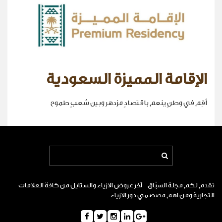
الإقامة المميزة السعودية
أقِم في وطنٍ ينعم باقتصادٍ مزدهر وبين شعبٍ طموح
تقدم لكم مجلة السبّاق آخر عروض الازياء والستايل من كافة العلامات
التجارية ومن اهم مصصمي دور الازياء