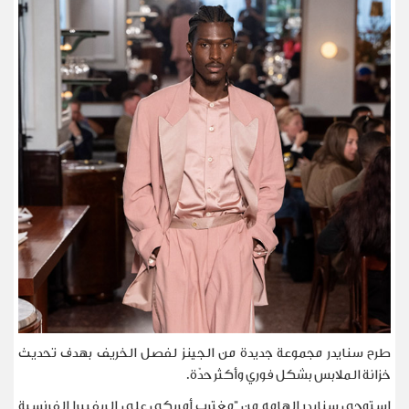
طرح سنايدر مجموعة جديدة من الجينز لفصل الخريف بهدف تحديث
خزانة الملابس بشكل فوري وأكثر حدّة.
استوحى سنايدر إلهامه من "مغترب أمريكي على الريفييرا الفرنسية