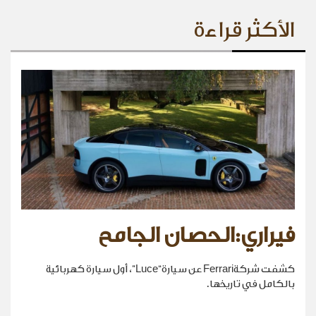
الأكثر قراءة
فيراري:الحصان الجامح
كشفت شركةFerrari عن سيارة“Luce”، أول سيارة كهربائية
بالكامل في تاريخها.