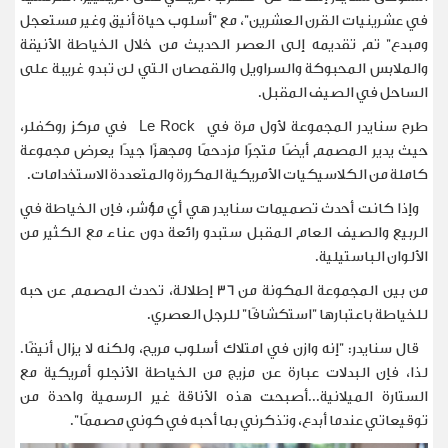
في عشرينيات القرن العشرين"، مع "أسلوب حياة أنيق وغير مستعجل
ومبدع" تم تقديمه إلى العصر الحديث من خلال الخياطة الأنيقة
والملابس المحبوكة والسراويل والقمصان التي لن تبدو غريبة على
الساحل في الصيف المقبل
.
طرح سنايدر المجموعة لأول مرة في
Le Rock
في مركز روكفلر،
حيث يدير المصمم أيضًا متجرًا مزدحمًا ومجهزًا جيدًا يعرض مجموعة
كاملة من الكلاسيكيات الأمريكية المكررة والمتعددة الاستخدامات.
وإذا كانت أحدث تصميمات سنايدر هي أي مؤشر، فإن الخياطة في
الربيع والصيف العام المقبل ستبدو رائعة دون عناء مع الكثير من
الألوان الباستيلية
.
من بين المجموعة المكونة من 36 إطلالة، تحدث المصمم عن حبه
للخياطة باعتبارها "استكشافًا" للرجل العصري.
قال سنايدر: "إنه وازن في امتلاك أسلوب مريح، ولكنه لا يزال أنيقًا.
لذا، فإن البدلات عبارة عن مزيج من الخياطة الأنجلو أمريكية مع
الستارة الميلانية...أصبحت هذه الأناقة غير الرسمية واحدة من
توقيعاتي عندما أبدع، وتذكرني بما أحبه في كوني مصممًا
".