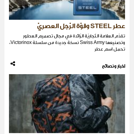
عطر STEEL وقوّة الرّجل العصريّ
تقدّم العلامة التّجاريّة الرّائدة في مجال تصميم العطور
وتصنيعها Swiss Army نسخة جديدة من سلسلة Victorinox،
تحمل اسم عطر
اخبار ونصائح