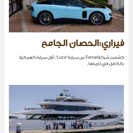
فيراري:الحصان الجامح
كشفت شركةFerrari عن سيارة“Luce”، أول سيارة كهربائية
بالكامل في تاريخها.