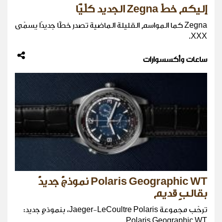
إليكم خطّ Zegna الجديد كلّيًّا
Zegna كما المواسم القليلة الماضية تصدر خطًّا جديدًا يسمّى
XXX.
ساعات وأكسسوارات
Polaris Geographic WT نموذجٌ جديدٌ
بقالبٍ قديم
ترحّب مجموعة Jaeger-LeCoultre Polaris، بنموذجٍ جديد:
Polaris Geographic WT.