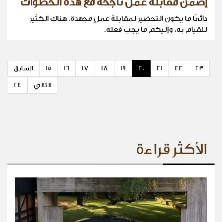
إضمن مقابلة عمل ناجحة مع هذه الخطوات
دائمًا ما يكون التحضير لمقابلة عملٍ مجهدة. هناك الكثير
للقيام به، وإليكم ما يجب فعله.
23
22
21
20
19
18
17
16
15
السابق
التالي
24
الأكثر قراءة