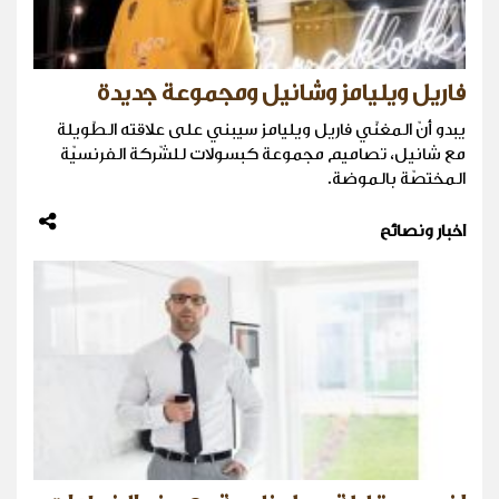
فاريل ويليامز وشانيل ومجموعة جديدة
يبدو أنّ المغنّي فاريل ويليامز سيبني على علاقته الطّويلة
مع شانيل، تصاميم مجموعة كبسولات للشّركة الفرنسيّة
المختصّة بالموضة.
اخبار ونصائح