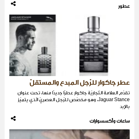
عطور
عطر جاكوار للرّجل المبدع والمستقلّ
تقدّم العلامة التّجاريّة جاكوار عطرًا جديدًا منها، تحت عنوان
Jaguar Stance، وهو مخصّص للرّجل العصريّ الّذي يتميّز
بالإبد
ساعات وأكسسوارات