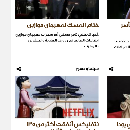
أسر
ختام المسك لمهرجان موازين
.أحيا المغني تامر حسني آخر سهرات مهرجان موازين
إيقاعات العالم في دورته الحادية والعشرين ​
حفلا فنيا
بالمغرب
حمامات ​
سينما و مسرح
يودا
نتفليكس أنفقت أكثر من 135