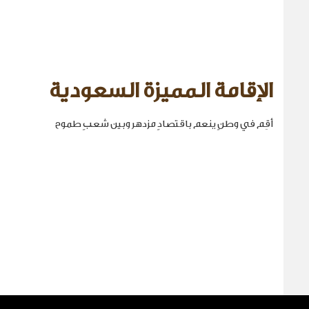
الإقامة المميزة السعودية
أقِم في وطنٍ ينعم باقتصادٍ مزدهر وبين شعبٍ طموح