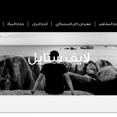
بار المشاهير
مهرجان كان السينمائي
أخبار الرجل
خفايا المرأة
لايف ستايل