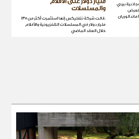
مليار دولار على الأفلام
جاذبية بيبي
والمسلسلات
العرض
ماندالوريان
.قالت شركة نتفليكس إنها استثمرت أكثر من 135
مليار دولار في المسلسلات التلفزيونية والأفلام ​
خلال العقد الماضي