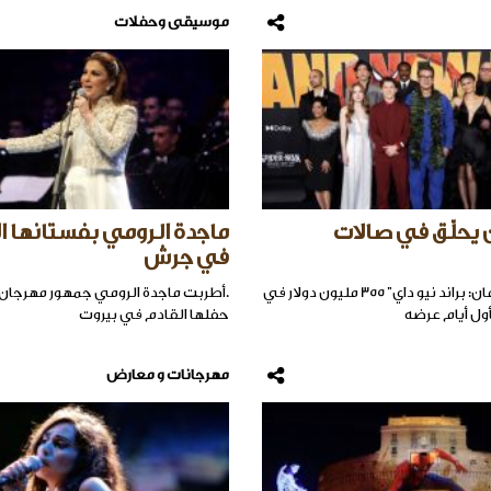
موسيقى وحفلات
 يحلّق في صالات
ماجدة الرومي بفستانها ا
في جرش
.حقق "سبايدرمان: براند نيو داي" 355 مليون دولار في
.أطربت ماجدة الرومي جمهور مهرجان
أول أيام عرضه
حفلها القادم في بيروت
مهرجانات و معارض