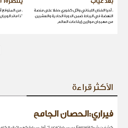
بعد غياب
ينتظر165 مليون دولار عالميا
. أحيا الفنان اللبناني وائل كفوري حفلا على منصة
. من المتوقع أ
النهضة في الرباط ضمن الدورة الحادية ​والعشرين
"ذا ماندالوريا
من مهرجان موازين إيقاعات العالم
الأكثر قراءة
فيراري:الحصان الجامح
كشفت شركةFerrari عن سيارة“Luce”، أول سيارة كهربائية بالكامل في تاريخها.