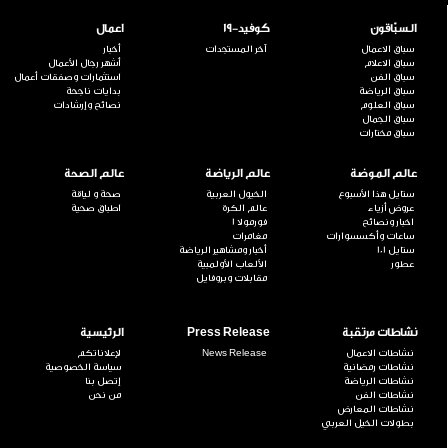
السبّاقون
كوفيد-19
اعمال
سباق الاعمال
آخر المستجدات
أخبار
سباق الاعلام
أشهر رجال الأعمال
سباق الفن
استثمارات وصفقات أعمال
سباق الرياضة
بدايات ناجحة
سباق العلوم
نصائح وإرشادات
سباق الجمال
سباق مختارات
عالم الموضة
عالم الرياضة
عالم الصحة
ستايل هذا الأسبوع
الخيول العربية
صحة و لياقة
عروض أزياء
عالم الكرة
اطباق صحية
اخبار ونصائح
فورمولا 1
ساعات وأكسسوارات
مغامرات
ستايل 101
أخبار ومشاهير الرياضة
عطور
الألعاب الأولمبية
مقابلات وبروفايل
نشاطات مرتقبة
Press Release
الرئيسية
نشاطات الاعمال
News Release
لإعلاناتكم
نشاطات رمضانية
سياسة الخصوصية
نشاطات الرياضة
إتصل بنا
نشاطات الفن
من نحن
نشاطات المعارض
بطولات الخيل العربي