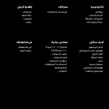
تكنولوجيا
محركات
رفاهية الرجل
بروفايل
مستجدات واختراعات
بوتيكات
آخر الابتكارات
حياة الترف
الشركات الناشئة
مقابلات
نصائح وإرشادات
يخوت
لايف ستايل
معارض دولية
من هنا وهناك
أخبار المشاهير
Expo 2020-21 Dubai
من هنا وهناك
مهرجان كان السينمائي
KSAExpo 2020
صورة اليوم
أخبار الرجل
جنيف للسيارات
خفايا المرأة
قطر للسيارات
سفر
ديترويت للسيارات
سينما و مسرح
للساعات و المجوهرات
مهرجانات و معارض
للتكنولوجيا
موسيقى وحفلات
للقوارب