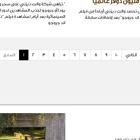
".تراهن شركة والت ديزني على سحر و
يودا أو جروجو لجذب المشاهدين لدور 
ن تحصد والت ديزني أرباحاً من فيلم
السينمائية بعد أيام لمشاهدة فيلم "ذا 
ن اند جروجو" بعد إخفاقات سابقة
اند ​جروجو
التالي
10
9
8
7
6
5
4
3
2
1
السابق