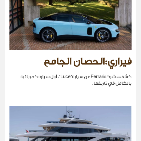
فيراري:الحصان الجامح
كشفت شركةFerrari عن سيارة“Luce”، أول سيارة كهربائية
بالكامل في تاريخها.