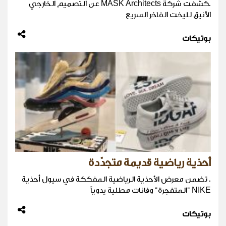
.كشفت شركة MASK Architects عن التصميم الخارجي
الأنيق لليخت الفاخر السريع
بوتيكات
أحذية رياضية قديمة متجدّدة
. تضمن معرض الأحذية الرياضية المفككة في سيول أحذية
NIKE "المتفجرة" وفانات مطلية يدوياً
بوتيكات