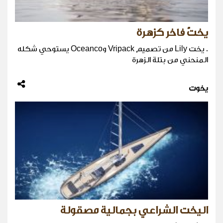
يختٌ فاخر كزهرة
. يخت Lily من تصميم Vripack وOceanco يستوحي شكله
المنحني من بتلة الزهرة
يخوت
اليخت الشراعي بجمالية مصقولة