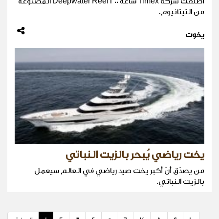
أطلقت شركة Timex ساعة Deepwater Reef 200 المصنوعة
من التيتانيوم.
يخوت
يخت رياضي يُبحر بالزيت النباتي
من يصدّق أنّ أكبر يخت صيد رياضي في العالم سيعمل
بالزيت النباتي.