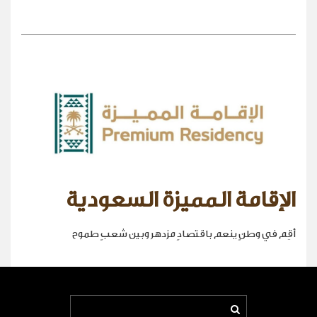
الإقامة المميزة السعودية
أقِم في وطنٍ ينعم باقتصادٍ مزدهر وبين شعبٍ طموح