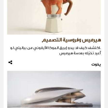
هيرميس وفروسية التصميم
.اكتشف كيف قد يبدو إبريق الموكا الأيقوني من بياليتي لو
أُعيد تخيّله بعدسة هيرميس
يخوت