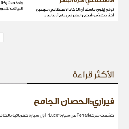
الاصطناعي قدرة البشر
وافقت شركة غ
البيانات لتسو
توقع إيلون ماسك أن الذكاء الاصطناعي سيصبح
أكثر ذكاءً من أذكى البشر في عام أو عامين.
الأكثر قراءة
فيراري:الحصان الجامح
كشفت شركةFerrari عن سيارة“Luce”، أول سيارة كهربائية بالكامل في تاريخها.