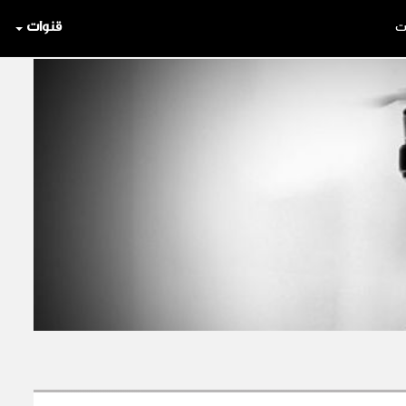
قنوات
ت