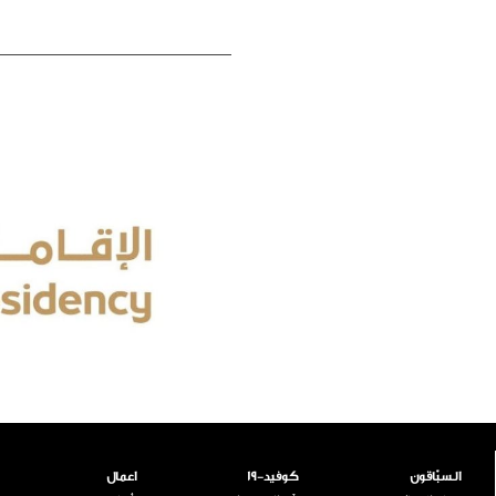
السبّاقون
كوفيد-19
اعمال