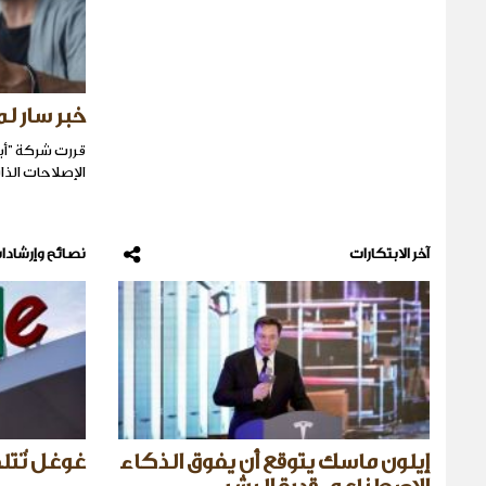
خبر سار ل
قررت شركة "أب
الإصلاحات الذا
آخر الابتكارات
نصائح وإرشادا
إيلون ماسك يتوقع أن يفوق الذكاء
غوغل تُتلف