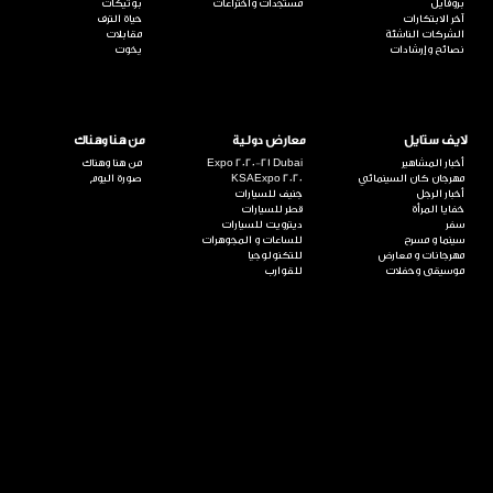
بروفايل
مستجدات واختراعات
بوتيكات
آخر الابتكارات
حياة الترف
الشركات الناشئة
مقابلات
نصائح وإرشادات
يخوت
لايف ستايل
معارض دولية
من هنا وهناك
أخبار المشاهير
Expo 2020-21 Dubai
من هنا وهناك
مهرجان كان السينمائي
KSAExpo 2020
صورة اليوم
أخبار الرجل
جنيف للسيارات
خفايا المرأة
قطر للسيارات
سفر
ديترويت للسيارات
سينما و مسرح
للساعات و المجوهرات
مهرجانات و معارض
للتكنولوجيا
موسيقى وحفلات
للقوارب