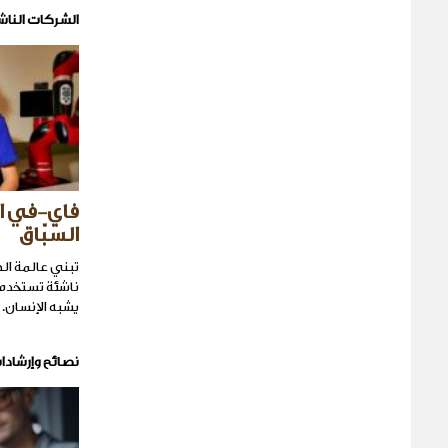
الشركات الناش
فاي-في ال
السبّاق
تبني عالمة ال
ناشئة تستخدم 
يشبه الإنسان.
نصائح وإرشادا