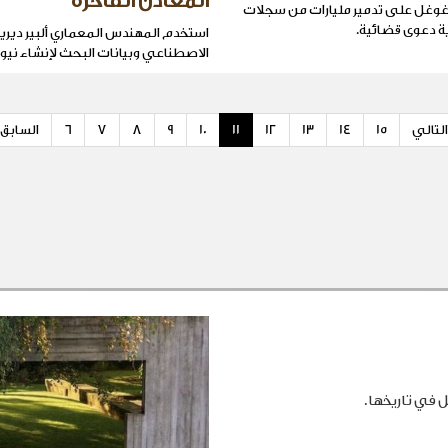
المعادن الفاخرة
وغل على تدمير مليارات من سجلات
ية دعوى قضائية.
استخدم المهندس المعماري ألبير ديرين
الاصطناعي وبيانات البحث لإنشاء نيو
التالي
15
14
13
12
11
10
9
8
7
6
السابق