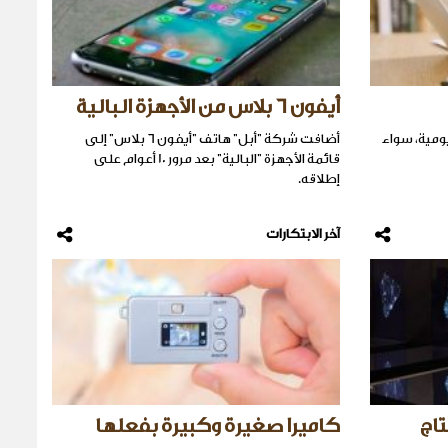
أيفون 6 بلاس من الأجهزة البالية
ليومية، سواء
أضافت شركة "أبل" هاتف "أيفون 6 بلاس" إلى
قائمة الأجهزة "البالية" بعد مرور 10 أعوام على
إطلاقه.
آخر الابتكارات
اج
كاميرا صغيرة وكبيرة بفعلها