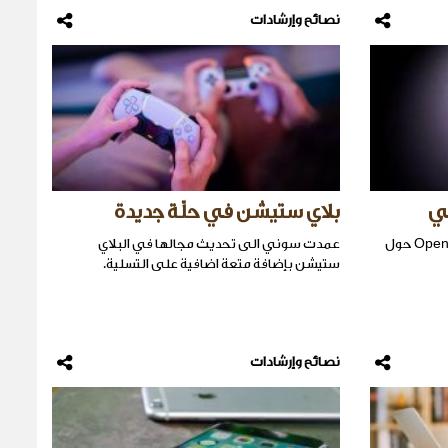
نصائح وإرشادات
عي
بلاي ستيشن في حلّة جديدة
جددت شركة Apple المناقشات مع OpenAI حول
عمدت سوني الى تحديث مجالها في البلاي
ستيشن بإضافة متعة اضافية على التسلية.
نصائح وإرشادات