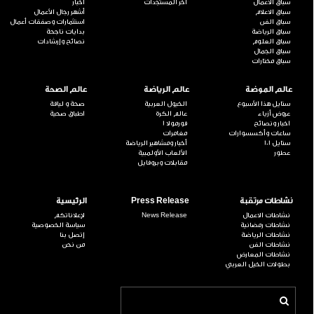
سباق الاعمال
آخر المستجدات
أخبار
سباق الاعلام
أشهر رجال الأعمال
سباق الفن
استثمارات وصفقات أعمال
سباق الرياضة
بدايات ناجحة
سباق العلوم
نصائح وإرشادات
سباق الجمال
سباق مختارات
عالم الموضة
عالم الرياضة
عالم الصحة
ستايل هذا الأسبوع
الخيول العربية
صحة و لياقة
عروض أزياء
عالم الكرة
اطباق صحية
اخبار ونصائح
فورمولا 1
ساعات وأكسسوارات
مغامرات
ستايل 101
أخبار ومشاهير الرياضة
عطور
الألعاب الأولمبية
مقابلات وبروفايل
نشاطات مرتقبة
Press Release
الرئيسية
نشاطات الاعمال
News Release
لإعلاناتكم
نشاطات رمضانية
سياسة الخصوصية
نشاطات الرياضة
إتصل بنا
نشاطات الفن
من نحن
نشاطات المعارض
بطولات الخيل العربي