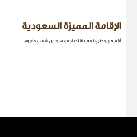
الإقامة المميزة السعودية
أقِم في وطنٍ ينعم باقتصادٍ مزدهر وبين شعبٍ طموح